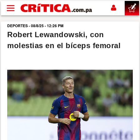
Pasar al contenido principal
DEPORTES - 08/8/25 - 12:26 PM
buscar
Robert Lewandowski, con
molestias en el bíceps femoral
SUCESOS
NACIONAL
POLÍTICA
SHOW
DEPORTES
MUNDO