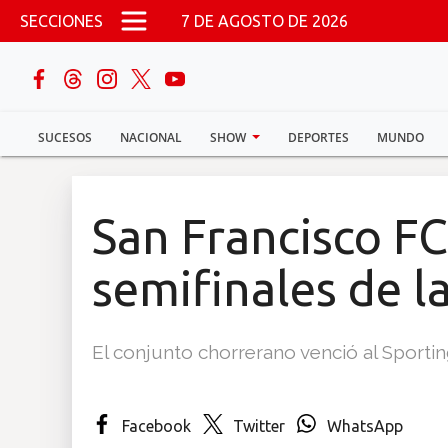
Pasar al contenido principal
SECCIONES
7 DE AGOSTO DE 2026
buscar
SUCESOS
NACIONAL
SHOW
DEPORTES
MUNDO
Sucesos
Nacional
San Francisco FC 
Política
semifinales de l
Show
El conjunto chorrerano venció al Sportin
Deportes
Facebook
Twitter
WhatsApp
Mundo