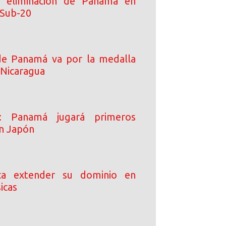
 eliminación de Panamá en
 Sub-20
de Panamá va por la medalla
 Nicaragua
o: Panamá jugará primeros
n Japón
ca extender su dominio en
icas