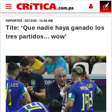
Pasar al contenido principal
DEPORTES - 03/12/22 - 12:00 AM
buscar
Tite: ‘Que nadie haya ganado los
tres partidos... wow’
SUCESOS
NACIONAL
POLÍTICA
SHOW
DEPORTES
MUNDO