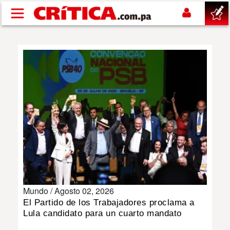
Pasar al contenido principal
buscar
SUCESOS
NACIONAL
POLÍTICA
SHOW
Mundo /
Agosto 02, 2026
DEPORTES
El Partido de los Trabajadores proclama a
Lula candidato para un cuarto mandato
MUNDO