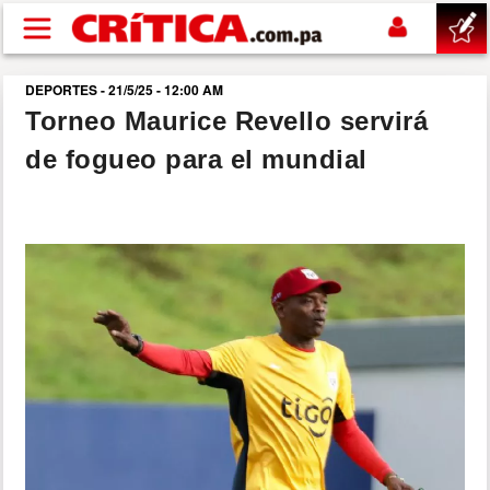
Pasar al contenido principal
DEPORTES - 21/5/25 - 12:00 AM
buscar
Torneo Maurice Revello servirá
de fogueo para el mundial
SUCESOS
NACIONAL
POLÍTICA
SHOW
DEPORTES
MUNDO