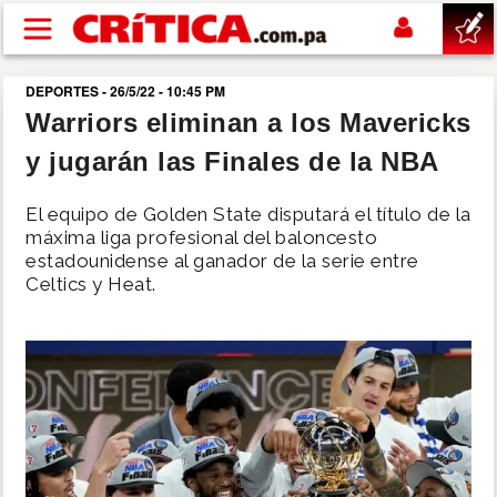
Pasar al contenido principal
DEPORTES - 26/5/22 - 10:45 PM
buscar
Warriors eliminan a los Mavericks
y jugarán las Finales de la NBA
SUCESOS
El equipo de Golden State disputará el título de la
NACIONAL
máxima liga profesional del baloncesto
estadounidense al ganador de la serie entre
Celtics y Heat.
POLÍTICA
SHOW
DEPORTES
MUNDO