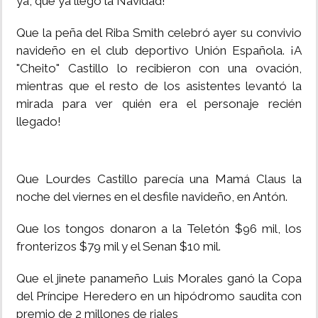
ya, que ya llegó la Navidad!
INSÓLITAS
Que la peña del Riba Smith celebró ayer su convivio
navideño en el club deportivo Unión Española. ¡A
MULTIMEDIA
"Cheito" Castillo lo recibieron con una ovación,
mientras que el resto de los asistentes levantó la
mirada para ver quién era el personaje recién
IMPRESO
llegado!
Que Lourdes Castillo parecía una Mamá Claus la
noche del viernes en el desfile navideño, en Antón.
Que los tongos donaron a la Teletón $96 mil, los
fronterizos $79 mil y el Senan $10 mil.
Que el jinete panameño Luis Morales ganó la Copa
del Príncipe Heredero en un hipódromo saudita con
premio de 2 millones de riales