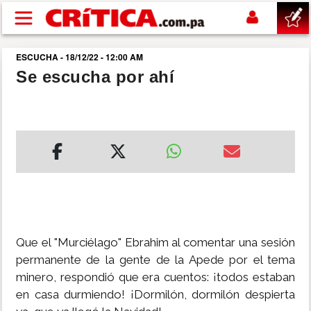
Pasar al contenido principal
ESCUCHA - 18/12/22 - 12:00 AM
buscar
Se escucha por ahí
SUCESOS
NACIONAL
POLÍTICA
SHOW
Que el "Murciélago" Ebrahim al comentar una sesión
DEPORTES
permanente de la gente de la Apede por el tema
minero, respondió que era cuentos: ¡todos estaban
en casa durmiendo! ¡Dormilón, dormilón despierta
MUNDO