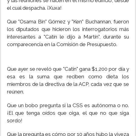
y las reuniones se hacen en el mismo edificio, desde
el cual despacha. ¡Xuxa!
INSÓLITAS
Que "Osama Bin" Gómez y "Ken" Buchannan, fueron
MULTIMEDIA
los diputados que hicieron los interrogatorios más
interesantes a "Catín le dijo a Martín", durante su
comparecencia en la Comisión de Presupuesto.
IMPRESO
Que ayer se reveló que "Catin" gana $1,200 por día y
esa es la suma que reciben como dieta los
miembros de la directiva de la ACP, cada vez que se
reúnen.
Que un bobo pregunta si la CSS es autónoma o no.
¡El que tenga oídos que oiga, el que no que siga
sordo!
Que la pregunta es cómo por 10 años hubo la viveza