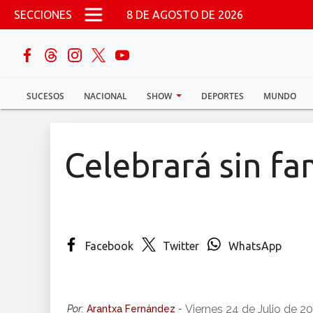
Pasar al contenido principal
SECCIONES
8 DE AGOSTO DE 2026
buscar
SUCESOS
NACIONAL
SHOW
DEPORTES
MUNDO
Sucesos
Nacional
Celebrará sin f
Política
Show
Facebook
Twitter
WhatsApp
Deportes
Mundo
Viernes 24 de Julio de 2
Por:
Arantxa Fernández
-