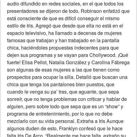
audio difundido en redes sociales, en el que todos los
presentadores se dijeron de todo. Robinson enfatizó que
INSÓLITAS
está consciente de que es difícil conseguir el mismo
estilo de Iris. Agregó que desde que ella no está en el
MULTIMEDIA
espacio televisivo, ha llamado a decenas de mujeres
famosas que trabajan y han trabajado en la pantalla
IMPRESO
chica, haciéndoles propuestas indecentes para que
dejen sus programas y se vayan para Chollywood. ¡Qué
fuerte! Elisa Pellot, Natalia González y Carolina Fábrega
son algunas de esas mujeres a las que tienen como
prospectos para ocupar la silla. Detalló que buscan una
chica que tenga los pantalones bien puestos, que
cuando le venga su pa’ tras, que aguante, que sepa
sonreír, que no tenga problemas con criticar y hablar de
alguien, pero sobre todo que sepa que es un “show” y
programa de entretenimiento, por lo que no debe
mezclarlo con su vida personal. Extraña a Iris Aunque
algunos duden de esto, Franklyn confesó que le hace
falta Iris De Arco. “Realmente me hace falta, extraño su