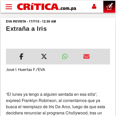
Pasar al contenido principal
EVA REVISTA - 17/7/15 - 12:30 AM
buscar
Extraña a Iris
SUCESOS
NACIONAL
POLÍTICA
José I. Huertas F./EVA
SHOW
“El lunes ya tengo a alguien sentada en esa silla”,
DEPORTES
expresó Franklyn Robinson, al comentarnos que ya
busca el reemplazo de Iris De Arco, luego de que esta
MUNDO
decidiera renunciar al programa Chollywood, tras un