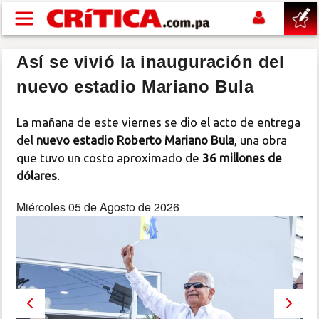
Pasar al contenido principal
Así se vivió la inauguración del
buscar
nuevo estadio Mariano Bula
SUCESOS
La mañana de este viernes se dio el acto de entrega
del
nuevo estadio Roberto Mariano Bula
, una obra
NACIONAL
que tuvo un costo aproximado de
36 millones de
dólares
.
POLÍTICA
Miércoles 05 de Agosto de 2026
SHOW
DEPORTES
MUNDO
Previous
Next