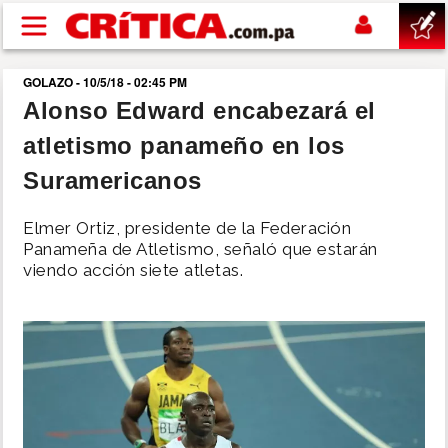
Pasar al contenido principal
GOLAZO - 10/5/18 - 02:45 PM
buscar
Alonso Edward encabezará el
atletismo panameño en los
SUCESOS
Suramericanos
NACIONAL
Elmer Ortiz, presidente de la Federación
Panameña de Atletismo, señaló que estarán
POLÍTICA
viendo acción siete atletas.
SHOW
DEPORTES
MUNDO