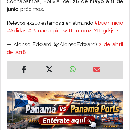
Cochabamba, Bolivia, del
26 de mayo a 8 de
junio
próximos.
#bueninicio
Relevos 4x200 estamos 1 en el mundo
#Adidas
#Panama
pic.twitter.com/tYtDgrkjse
— Alonso Edward (@AlonsoEdward)
2 de abril
de 2018