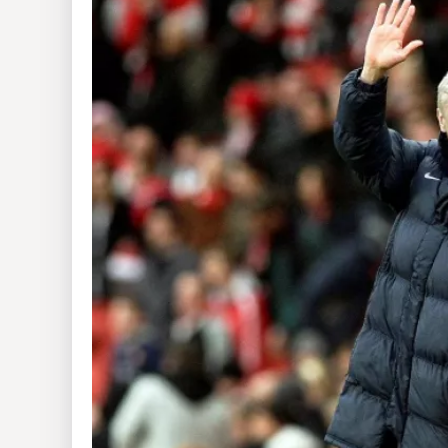
Insólitas
Multimedia
Impreso