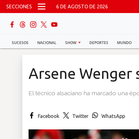
Pasar al contenido principal
SECCIONES
6 DE AGOSTO DE 2026
buscar
SUCESOS
NACIONAL
SHOW
DEPORTES
MUNDO
Sucesos
Nacional
Arsene Wenger s
Política
El técnico alsaciano ha marcado una époc
Show
Deportes
Facebook
Twitter
WhatsApp
Mundo