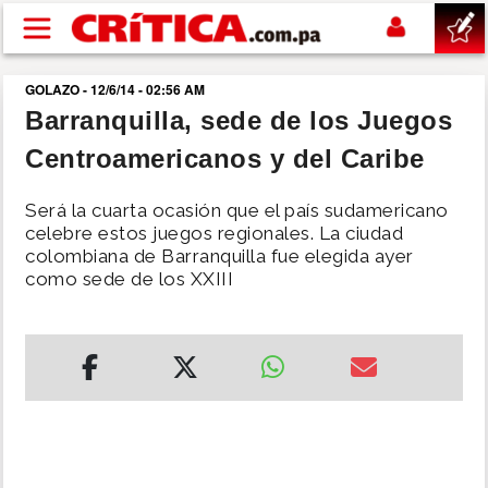
Pasar al contenido principal
GOLAZO - 12/6/14 - 02:56 AM
buscar
Barranquilla, sede de los Juegos
Centroamericanos y del Caribe
SUCESOS
Será la cuarta ocasión que el país sudamericano
NACIONAL
celebre estos juegos regionales. La ciudad
colombiana de Barranquilla fue elegida ayer
como sede de los XXIII
POLÍTICA
SHOW
DEPORTES
MUNDO