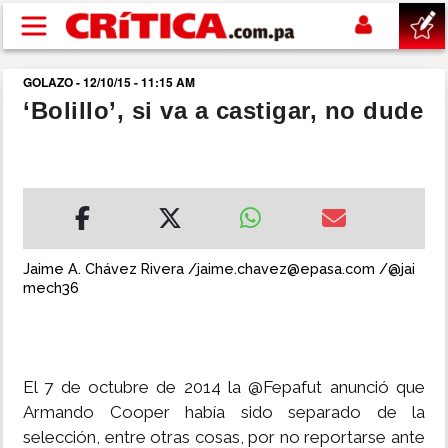
Pasar al contenido principal
GOLAZO - 12/10/15 - 11:15 AM
buscar
‘Bolillo’, si va a castigar, no dude
SUCESOS
NACIONAL
POLÍTICA
Jaime A. Chávez Rivera /jaime.chavez@epasa.com /@jai
mech36
SHOW
DEPORTES
El 7 de octubre de 2014 la @Fepafut anunció que
Armando Cooper había sido separado de la
MUNDO
selección, entre otras cosas, por no reportarse ante