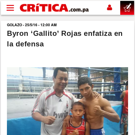
Pasar al contenido principal
GOLAZO - 25/5/16 - 12:00 AM
buscar
Byron ‘Gallito’ Rojas enfatiza en
la defensa
SUCESOS
NACIONAL
POLÍTICA
SHOW
DEPORTES
MUNDO