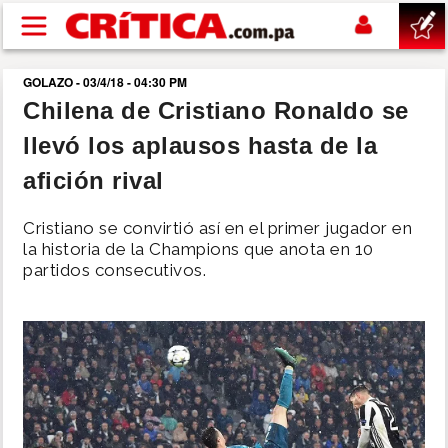
Pasar al contenido principal
GOLAZO - 03/4/18 - 04:30 PM
buscar
Chilena de Cristiano Ronaldo se
llevó los aplausos hasta de la
SUCESOS
afición rival
NACIONAL
Cristiano se convirtió así en el primer jugador en
la historia de la Champions que anota en 10
POLÍTICA
partidos consecutivos.
SHOW
DEPORTES
MUNDO