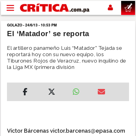
Pasar al contenido principal
GOLAZO - 24/6/13 - 10:53 PM
buscar
El ‘Matador’ se reporta
SUCESOS
El artillero panameño Luis “Matador” Tejada se
reportará hoy con su nuevo equipo, los
Tiburones Rojos de Veracruz, nuevo inquilino de
NACIONAL
la Liga MX (primera división
POLÍTICA
SHOW
DEPORTES
MUNDO
Víctor Bárcenas victor.barcenas@epasa.com