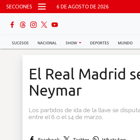
Pasar al contenido principal
SECCIONES
6 DE AGOSTO DE 2026
buscar
SUCESOS
NACIONAL
SHOW
DEPORTES
MUNDO
Sucesos
Nacional
El Real Madrid s
Política
Neymar
Show
Los partidos de ida de la llave se disputa
Deportes
entre el 6 o el 14 de marzo.
Mundo
Facebook
Twitter
WhatsApp