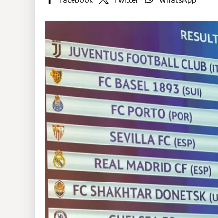
Insólitas
Multimedia
Impreso