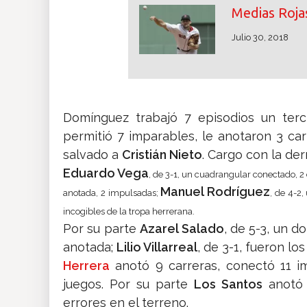
Medias Rojas
Julio 30, 2018
Domínguez trabajó 7 episodios un terc
permitió 7 imparables, le anotaron 3 ca
salvado a
Cristián Nieto
. Cargo con la de
Eduardo Vega
, de 3-1, un cuadrangular conectado, 
Manuel Rodríguez
anotada, 2 impulsadas;
, de 4-2
incogibles de la tropa herrerana.
Por su parte
Azarel Salado
, de 5-3, un 
anotada;
Lilio Villarreal
, de 3-1, fueron l
Herrera
anotó 9 carreras, conectó 11 i
juegos. Por su parte
Los Santos
anotó 
errores en el terreno.