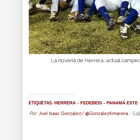
La novena de Herrera, actual campeona 
ETIQUETAS:
HERRERA
FEDEBEIS
PANAMÁ ESTE
Sáb
Por:
Joel Isaac González/ @GonzalezKmarena
-