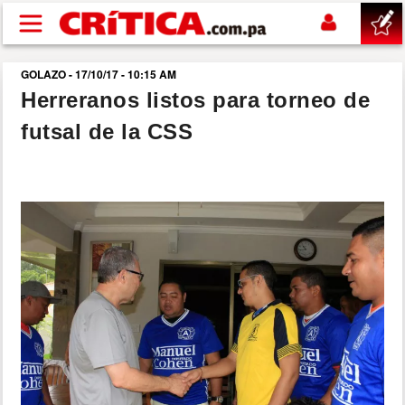
Pasar al contenido principal
GOLAZO - 17/10/17 - 10:15 AM
buscar
Herreranos listos para torneo de
futsal de la CSS
SUCESOS
NACIONAL
POLÍTICA
SHOW
DEPORTES
MUNDO