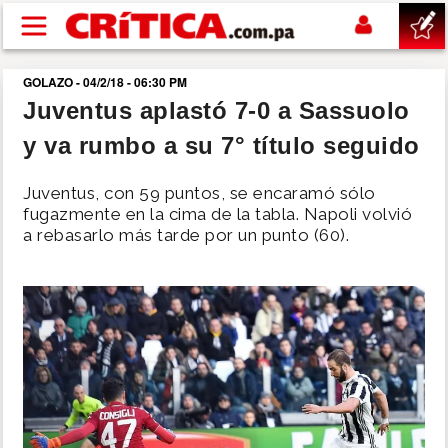
Pasar al contenido principal
GOLAZO - 04/2/18 - 06:30 PM
buscar
Juventus aplastó 7-0 a Sassuolo
y va rumbo a su 7° título seguido
SUCESOS
Juventus, con 59 puntos, se encaramó sólo
NACIONAL
fugazmente en la cima de la tabla. Napoli volvió
a rebasarlo más tarde por un punto (60).
POLÍTICA
SHOW
DEPORTES
MUNDO