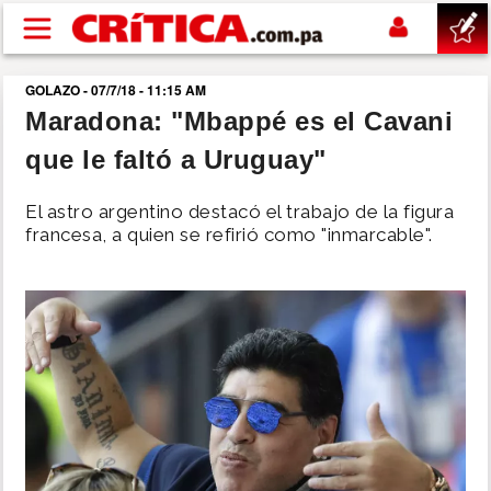
Pasar al contenido principal
GOLAZO - 07/7/18 - 11:15 AM
buscar
Maradona: "Mbappé es el Cavani
que le faltó a Uruguay"
SUCESOS
El astro argentino destacó el trabajo de la figura
NACIONAL
francesa, a quien se refirió como "inmarcable".
POLÍTICA
SHOW
DEPORTES
MUNDO