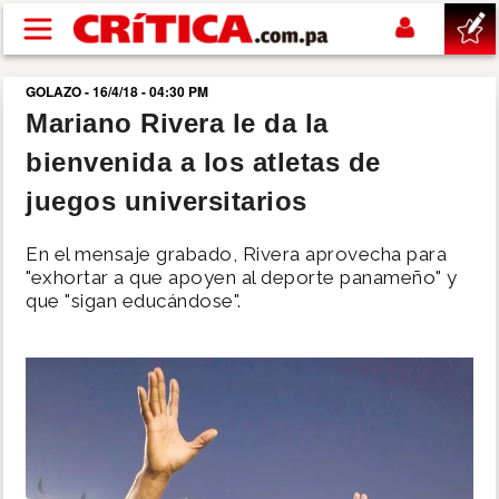
Pasar al contenido principal
GOLAZO - 16/4/18 - 04:30 PM
buscar
Mariano Rivera le da la
bienvenida a los atletas de
SUCESOS
juegos universitarios
NACIONAL
En el mensaje grabado, Rivera aprovecha para
"exhortar a que apoyen al deporte panameño" y
POLÍTICA
que "sigan educándose".
SHOW
DEPORTES
MUNDO