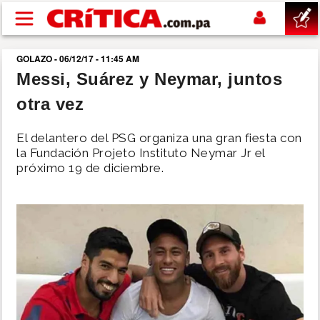
Pasar al contenido principal
GOLAZO - 06/12/17 - 11:45 AM
buscar
Messi, Suárez y Neymar, juntos
otra vez
SUCESOS
El delantero del PSG organiza una gran fiesta con
NACIONAL
la Fundación Projeto Instituto Neymar Jr el
próximo 19 de diciembre.
POLÍTICA
SHOW
DEPORTES
MUNDO