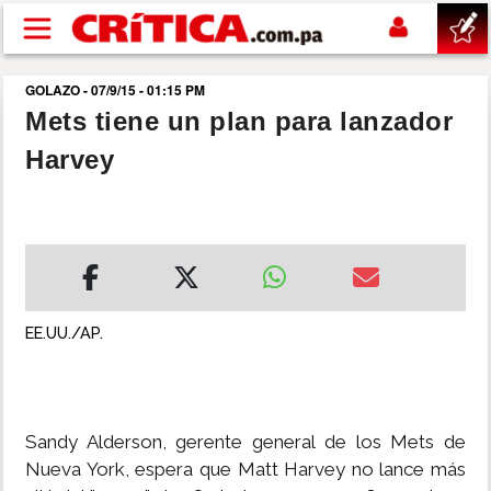
Pasar al contenido principal
GOLAZO - 07/9/15 - 01:15 PM
buscar
Mets tiene un plan para lanzador
Harvey
SUCESOS
NACIONAL
POLÍTICA
EE.UU./AP.
SHOW
DEPORTES
Sandy Alderson, gerente general de los Mets de
Nueva York, espera que Matt Harvey no lance más
MUNDO