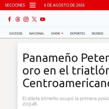
Pasar al contenido principal
SECCIONES
6 DE AGOSTO DE 2026
buscar
SUCESOS
NACIONAL
SHOW
DEPORTES
MUNDO
Sucesos
Nacional
Panameño Peter 
Política
oro en el triatló
Show
Centroamerican
Deportes
El atleta istmeño ocupó la primera pos
2:03:48.
Mundo