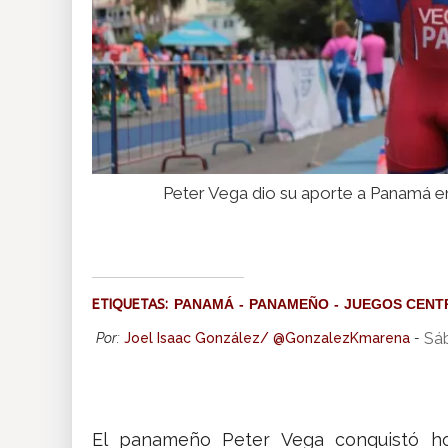
Peter Vega dio su aporte a Panamá e
ETIQUETAS:
PANAMÁ
PANAMEÑO
JUEGOS CENT
Sá
Por:
Joel Isaac González/ @GonzalezKmarena
-
El panameño Peter Vega conquistó ho