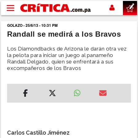
Pasar al contenido principal
GOLAZO - 25/6/13 - 10:31 PM
buscar
Randall se medirá a los Bravos
SUCESOS
Los Diamondbacks de Arizona le darán otra vez
la pelota para iniciar un juego al panameño
Randall Delgado, quien se enfrentará a sus
NACIONAL
excompañeros de los Bravos
POLÍTICA
SHOW
DEPORTES
MUNDO
Carlos Castillo Jiménez