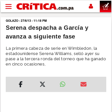
Pasar al contenido principal
GOLAZO - 27/6/13 - 11:18 PM
buscar
Serena despacha a García y
avanza a siguiente fase
SUCESOS
La primera cabeza de serie en Wimbledon, la
NACIONAL
estadounidense Serena Williams, selló ayer su
pase a la tercera ronda del torneo que ha ganado
en cinco ocasiones,
POLÍTICA
SHOW
DEPORTES
MUNDO