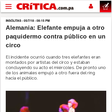
Pasar al contenido principal
INSÓLITAS - 05/7/18 - 08:15 PM
buscar
Alemania: Elefante empuja a otro
paquidermo contra público en un
SUCESOS
circo
NACIONAL
El incidente ocurrió cuando tres elefantes eran
montados por artistas del circo y estaban
POLÍTICA
concluyendo su acto el miércoles. De pronto uno
de los animales empujó a otro fuera del ring
hacia el público.
SHOW
DEPORTES
MUNDO