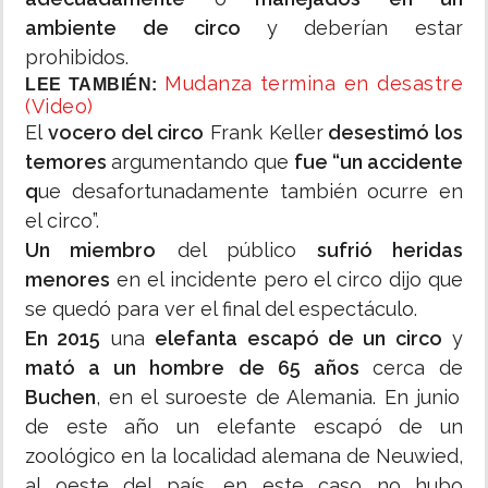
ambiente de circo
y deberían estar
prohibidos.
Mudanza termina en desastre
LEE TAMBIÉN:
(Video)
El
vocero del circo
Frank Keller
desestimó los
temores
argumentando que
fue “un accidente
q
ue desafortunadamente también ocurre en
el circo”.
Un miembro
del público
sufrió heridas
menores
en el incidente pero el circo dijo que
se quedó para ver el final del espectáculo.
En 2015
una
elefanta escapó de un circo
y
mató a un hombre de 65 años
cerca de
Buchen
, en el suroeste de Alemania. En junio
de este año un elefante escapó de un
zoológico en la localidad alemana de Neuwied,
al oeste del país, en este caso no hubo