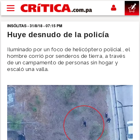
Pasar al contenido principal
INSÓLITAS - 31/8/18 - 07:15 PM
buscar
Huye desnudo de la policía
SUCESOS
Iluminado por un foco de helicóptero policial , el
hombre corrió por senderos de tierra, a través
de un campamento de personas sin hogar y
NACIONAL
escaló una valla.
POLÍTICA
SHOW
DEPORTES
MUNDO