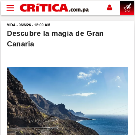
Pasar al contenido principal
VIDA - 06/6/26 - 12:00 AM
buscar
Descubre la magia de Gran
Canaria
SUCESOS
NACIONAL
POLÍTICA
SHOW
DEPORTES
MUNDO