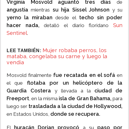
Virginia Mosvold aguantó tres días
de
angustia
su hija Sissel Johnson
mientras
y su
yerno la miraban
techo sin poder
desde el
hacer nada,
Sun
detalló el diario floridano
Sentinel
.
Mujer robaba perros, los
LEE TAMBIÉN:
mataba, congelaba su carne y luego la
vendía
fue recatada en el sofá
Mosvold finalmente
en
flotaba por un helicóptero de la
el que
Guardia Costera
ciudad de
y llevada a la
Freeport
isla de Gran Bahama,
, en la misma
para
trasladada a la ciudad de Hollywood,
luego ser
donde se recupera.
en Estados Unidos,
huracán Dorian provocó
paso por
El
a su