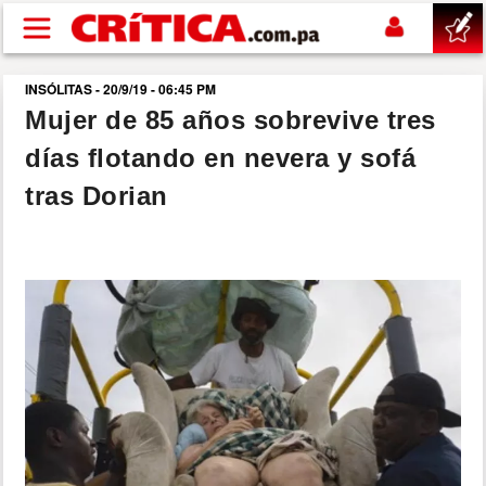
Pasar al contenido principal
INSÓLITAS - 20/9/19 - 06:45 PM
buscar
Mujer de 85 años sobrevive tres
días flotando en nevera y sofá
SUCESOS
tras Dorian
NACIONAL
POLÍTICA
SHOW
DEPORTES
MUNDO