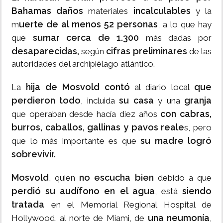
Bahamas daños
incalculables
materiales
y la
uerte de al menos 52 personas
m
, a lo que hay
sumar cerca de 1.300
que
más dadas por
desaparecidas,
cifras preliminares
según
de las
autoridades del archipiélago atlántico.
hija de Mosvold contó
que
La
al diario local
perdieron todo
su casa
granja
, incluida
y una
con cabras,
que operaban desde hacía diez años
burros, caballos, gallinas y pavos reale
s, pero
su madre logró
que lo más importante es que
sobrevivir.
Mosvold
no escucha bien
, quien
debido a que
perdió su audífono en el agua
siendo
, está
tratada
en el Memorial Regional Hospital de
una neumonía
Hollywood, al norte de Miami, de
,