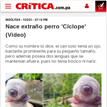
Pasar al contenido principal
INSÓLITAS - 15/2/21 - 07:15 PM
buscar
Nace extraño perro 'Cíclope'
(Video)
SUCESOS
Como su nombre lo dice, el can solo tenía un ojo,
NACIONAL
bastante prominente para su pequeño tamaño,
pero además poseía dos lenguas que se
mantenían afuera, pues no tenía hocico ni nariz.
POLÍTICA
SHOW
DEPORTES
MUNDO