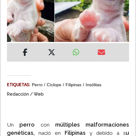
INSÓLITAS
MULTIMEDIA
IMPRESO
ETIQUETAS:
Perro
Cíclope
Filipinas
Insólitas
Redacción / Web
perro
múltiples malformaciones
Un
con
genéticas,
Filipinas
u
nació en
y debido a s