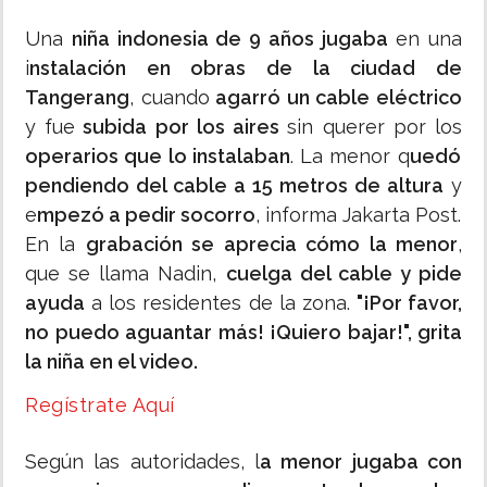
Una
niña indonesia de 9 años jugaba
en una
i
nstalación en obras de la ciudad de
Tangerang
, cuando
agarró un cable eléctrico
y fue
subida por los aires
sin querer por los
operarios que lo instalaban
. La menor q
uedó
pendiendo del cable a 15 metros de altura
y
e
mpezó a pedir socorro
, informa Jakarta Post.
En la
grabación se aprecia cómo la menor
,
que se llama Nadin,
cuelga del cable y pide
ayuda
a los residentes de la zona.
"¡Por favor,
no puedo aguantar más! ¡Quiero bajar!", grita
la niña en el video.
Regístrate Aquí
Según las autoridades, l
a menor jugaba con