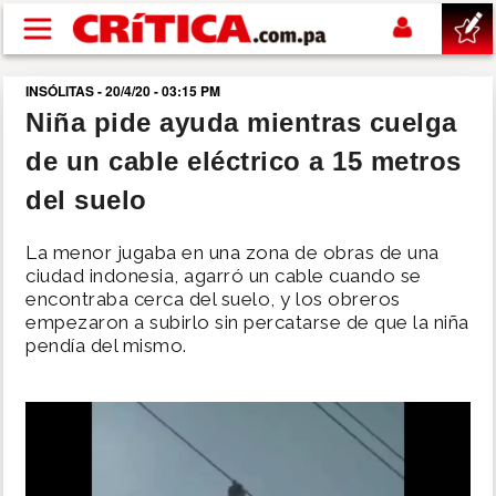
Pasar al contenido principal
INSÓLITAS - 20/4/20 - 03:15 PM
buscar
Niña pide ayuda mientras cuelga
de un cable eléctrico a 15 metros
SUCESOS
del suelo
NACIONAL
La menor jugaba en una zona de obras de una
ciudad indonesia, agarró un cable cuando se
POLÍTICA
encontraba cerca del suelo, y los obreros
empezaron a subirlo sin percatarse de que la niña
pendía del mismo.
SHOW
DEPORTES
MUNDO