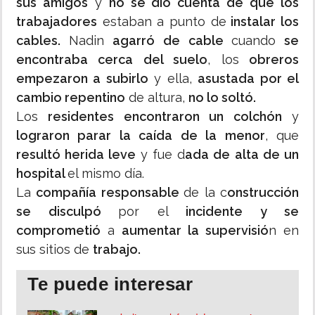
sus amigos
y
no se dio cuenta de que los
trabajadores
estaban a punto de
instalar los
cables.
Nadin
agarró de cable
cuando
se
encontraba cerca del suelo
, los
obreros
empezaron a subirlo
y ella,
asustada por el
cambio repentino
de altura,
no lo soltó.
Los
residentes encontraron un colchón
y
lograron parar la caída de la menor
, que
resultó herida leve
y fue d
ada de alta de un
hospital
el mismo día.
La
compañía responsable
de la c
onstrucción
se disculpó
por el
incidente y se
comprometió
a
aumentar la supervisió
n en
sus sitios de
trabajo.
Te puede interesar