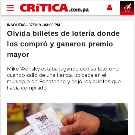
Pasar al contenido principal
INSÓLITAS - 07/3/19 - 03:00 PM
buscar
Olvida billetes de lotería donde
los compró y ganaron premio
SUCESOS
mayor
NACIONAL
Mike Weirsky estaba jugando con su teléfono
cuando salió de una tienda, ubicada en el
POLÍTICA
municipio de Pohatcong y dejó los billetes que
había comprado.
SHOW
DEPORTES
MUNDO