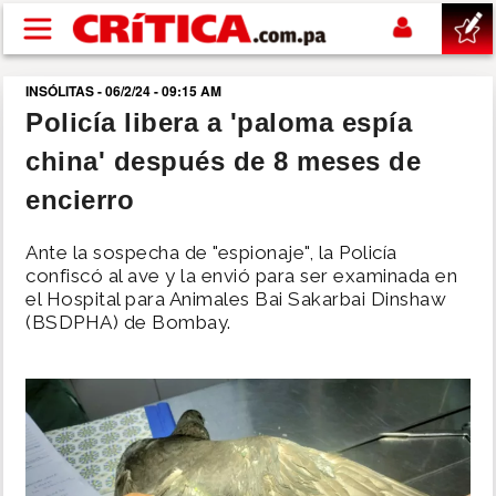
Pasar al contenido principal
INSÓLITAS - 06/2/24 - 09:15 AM
buscar
Policía libera a 'paloma espía
china' después de 8 meses de
SUCESOS
encierro
NACIONAL
Ante la sospecha de "espionaje", la Policía
confiscó al ave y la envió para ser examinada en
POLÍTICA
el Hospital para Animales Bai Sakarbai Dinshaw
(BSDPHA) de Bombay.
SHOW
DEPORTES
MUNDO