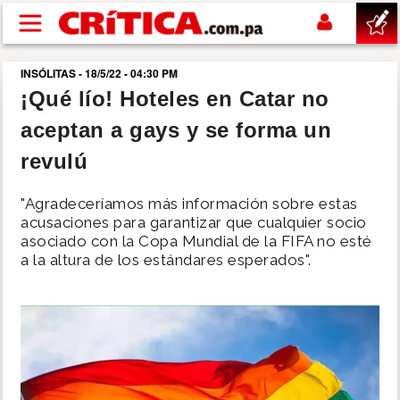
Pasar al contenido principal
INSÓLITAS - 18/5/22 - 04:30 PM
buscar
¡Qué lío! Hoteles en Catar no
aceptan a gays y se forma un
SUCESOS
revulú
NACIONAL
"Agradeceríamos más información sobre estas
acusaciones para garantizar que cualquier socio
POLÍTICA
asociado con la Copa Mundial de la FIFA no esté
a la altura de los estándares esperados".
SHOW
DEPORTES
MUNDO