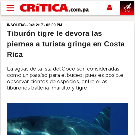
Pasar al contenido principal
INSÓLITAS - 04/12/17 - 02:00 PM
buscar
Tiburón tigre le devora las
piernas a turista gringa en Costa
SUCESOS
Rica
NACIONAL
La aguas de la Isla del Coco son consideradas
como un paraíso para el buceo, pues es posible
POLÍTICA
observar cientos de especies, entre ellas
tiburones ballena, martillo y tigre.
SHOW
DEPORTES
MUNDO