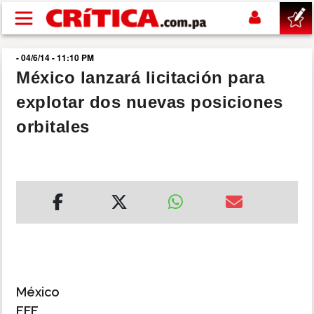
Pasar al contenido principal
- 04/6/14 - 11:10 PM
buscar
México lanzará licitación para
explotar dos nuevas posiciones
SUCESOS
orbitales
NACIONAL
POLÍTICA
SHOW
DEPORTES
México
MUNDO
EFE