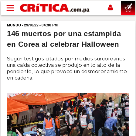
Pasar al contenido principal
MUNDO - 29/10/22 - 04:30 PM
buscar
146 muertos por una estampida
en Corea al celebrar Halloween
SUCESOS
Según testigos citados por medios surcoreanos
NACIONAL
una caída colectiva se produjo en lo alto de la
pendiente, lo que provocó un desmoronamiento
en cadena.
POLÍTICA
SHOW
DEPORTES
MUNDO