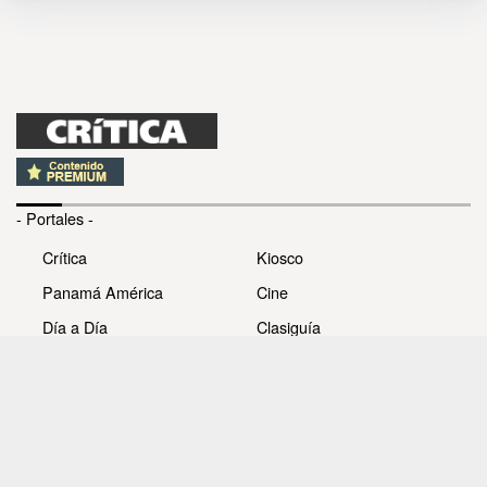
- Portales -
Crítica
Kiosco
Panamá América
Cine
Día a Día
Clasiguía
Mujer
Prémiate
Recetas
Impresora Pacífico
- Redes sociales -