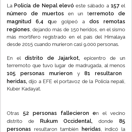
Policía de Nepal elevó
157
La
este sábado a
el
número de muertos
erremoto de
en un t
magnitud 6,4 q
dos remotas
ue golpeó a
regiones
, dejando más de 150 heridos, en el sismo
más mortífero registrado en el país del Himalaya
desde 2015 cuando murieron casi 9.000 personas.
distrito de Jajarkot,
En el
epicentro de un
terremoto que tuvo lugar de madrugada, al menos
105 personas murieron
81 resultaron
y
heridas,
dijo a EFE el portavoz de la Policía nepalí,
Kuber Kadayat.
52 personas fallecieron e
Otras
n el vecino
Rukum Occidental,
85
distrito de
donde
personas
heridas
resultaron también
, indicó la