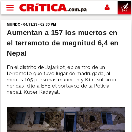
Pasar al contenido principal
MUNDO - 04/11/23 - 02:30 PM
buscar
Aumentan a 157 los muertos en
el terremoto de magnitud 6,4 en
SUCESOS
Nepal
NACIONAL
En el distrito de Jajarkot, epicentro de un
terremoto que tuvo lugar de madrugada, al
POLÍTICA
menos 105 personas murieron y 81 resultaron
heridas, dijo a EFE el portavoz de la Policía
nepalí, Kuber Kadayat.
SHOW
DEPORTES
MUNDO