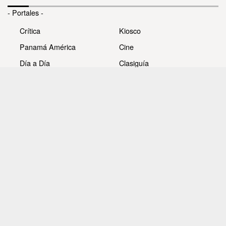
- Portales -
Crítica
Kiosco
Panamá América
Cine
Día a Día
Clasiguía
Mujer
Prémiate
Recetas
Impresora Pacífico
- Redes sociales -
Noticias
Whatsappcri
Videos
Galerías
Todos los derechos reservados Editora Panamá América
S.A. - Ciudad de Panamá - Panamá 2026.
Prohibida su reproducción total o parcial, sin autorización
escrita de su titular.