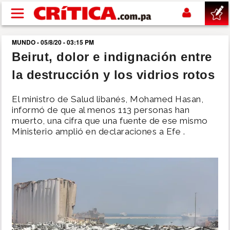
Pasar al contenido principal
MUNDO - 05/8/20 - 03:15 PM
buscar
Beirut, dolor e indignación entre
la destrucción y los vidrios rotos
SUCESOS
El ministro de Salud libanés, Mohamed Hasan,
NACIONAL
informó de que al menos 113 personas han
muerto, una cifra que una fuente de ese mismo
Ministerio amplió en declaraciones a Efe .
POLÍTICA
SHOW
DEPORTES
MUNDO