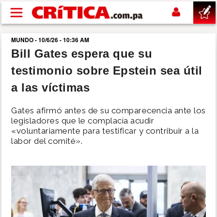
Pasar al contenido principal
MUNDO - 10/6/26 - 10:36 AM
buscar
Bill Gates espera que su
testimonio sobre Epstein sea útil
SUCESOS
a las víctimas
NACIONAL
Gates afirmó antes de su comparecencia ante los
legisladores que le complacía acudir
POLÍTICA
«voluntariamente para testificar y contribuir a la
labor del comité».
SHOW
DEPORTES
MUNDO