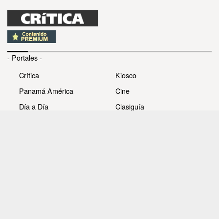
- Portales -
Crítica
Kiosco
Panamá América
Cine
Día a Día
Clasiguía
Mujer
Prémiate
Recetas
Impresora Pacífico
- Redes sociales -
Noticias
Whatsappcri
Videos
Galerías