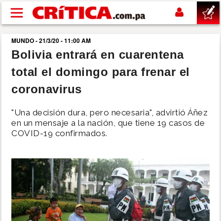
Pasar al contenido principal
MUNDO - 21/3/20 - 11:00 AM
buscar
Bolivia entrará en cuarentena
total el domingo para frenar el
SUCESOS
coronavirus
NACIONAL
"Una decisión dura, pero necesaria", advirtió Áñez
en un mensaje a la nación, que tiene 19 casos de
POLÍTICA
COVID-19 confirmados.
SHOW
DEPORTES
MUNDO