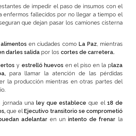
ifestantes de impedir el paso de insumos con el
 enfermos fallecidos por no llegar a tiempo el
aseguran que dejan pasar los camiones cisterna
 alimentos
en ciudades como
La Paz
, mientras
n darles salida
por los
cortes de carretera.
uertos
y
estrelló huevos
en el piso en la p
laza
ba,
para llamar la atención de las pérdidas
er la producción mientras en otras partes del
io.
a jornada una
ley que establece
que el
18 de
os,
que el
Ejecutivo transitorio se comprometió
puedan adelantar
en un
intento de frenar
la