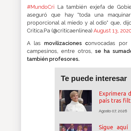
#MundoCri
La también exjefa de Gobiern
aseguró que hay "toda una maquinar
proporcional al miedo y al odio" que, dij
Critica.Pa (@criticaenlinea)
August 13, 202
A las
movilizaciones c
onvocadas por l
campesinos, entre otros,
se ha sumad
también profesores.
Te puede interesar
Exprimera 
país tras fi
Agosto 07, 2026
Sigue aquí