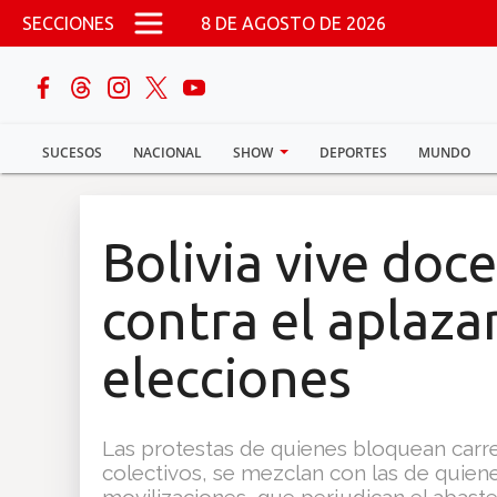
Pasar al contenido principal
SECCIONES
8 DE AGOSTO DE 2026
buscar
SUCESOS
NACIONAL
SHOW
DEPORTES
MUNDO
Sucesos
Nacional
Bolivia vive doc
Política
contra el aplaza
Show
elecciones
Deportes
Las protestas de quienes bloquean carre
colectivos, se mezclan con las de quien
Mundo
movilizaciones, que perjudican el abas