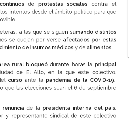
 continuos
de
protestas sociales
contra el
 los intentos desde el ámbito político para que
ovible.
eteras, a las que se siguen s
umando distintos
enes se quejan por verse
afectados por estas
ecimiento de insumos médicos
y de
alimentos.
área rural bloqueó
durante horas la
principal
udad de El Alto, en la que este colectivo,
el
curso
ante la
pandemia de la COVID-19
,
do que las elecciones sean el 6 de septiembre
a renuncia
de la
presidenta interina del país,
or y representante sindical de este colectivo