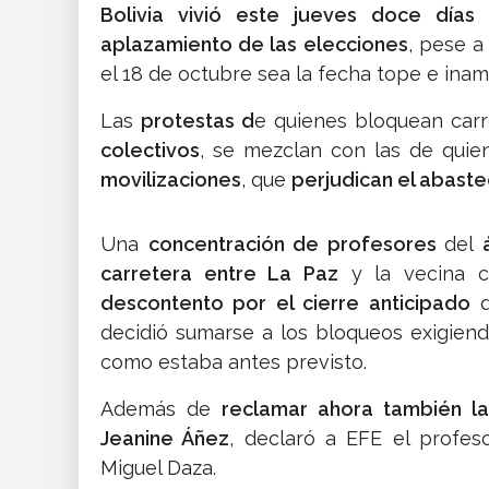
Bolivia vivió este jueves doce días
aplazamiento de las elecciones
, pese a
el 18 de octubre sea la fecha tope e inam
Las
protestas d
e quienes bloquean carr
colectivos
, se mezclan con las de qui
movilizaciones
, que
perjudican el abast
Una
concentración de profesores
del
carretera entre La Paz
y la vecina ci
descontento por el cierre anticipado
d
decidió sumarse a los bloqueos exigien
como estaba antes previsto.
Además de
reclamar ahora también l
Jeanine Áñez
, declaró a EFE el profes
Miguel Daza.