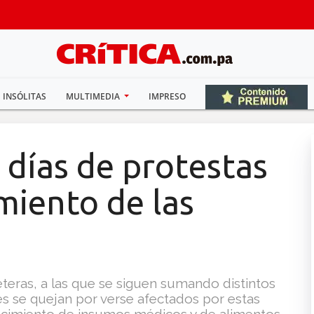
INSÓLITAS
MULTIMEDIA
IMPRESO
e días de protestas
miento de las
teras, a las que se siguen sumando distintos
es se quejan por verse afectados por estas
tecimiento de insumos médicos y de alimentos.