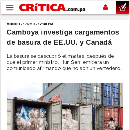
Pasar al contenido principal
MUNDO - 17/7/19 - 12:30 PM
buscar
Camboya investiga cargamentos
de basura de EE.UU. y Canadá
SUCESOS
La basura se descubrió el martes, después de
NACIONAL
que el primer ministro, Hun Sen, emitiera un
comunicado afirmando que no son un vertedero.
POLÍTICA
SHOW
DEPORTES
MUNDO