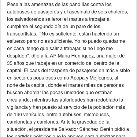
Pese a las amenazas de las pandillas contra los
autobuses de pasajeros y el asesinato de seis choferes,
INSÓLITAS
los salvadoreños salieron el martes a trabajar al
cumplirse el segundo día de un paro de los
MULTIMEDIA
transportistas. ``No es suficiente, están haciendo un
esfuerzo pero no es suficiente. Yo no puedo quedarme
IMPRESO
en casa, tengo que salir a trabajar, si no llego me
despiden'', dijo a la AP María Henríquez, una mujer de
35 años que trabaja en un comercio del centro de la
capital. El caos del trasporte de pasajeros en más visible
en sectores populosos como Apopa y Mejicanos, al
norte de la capital, donde el martes miles de personas
buscan abordar las pocas unidades que estaban
circulando, mientras las autoridades han redoblado la
vigilancia y han puesto al servicio de la población más
de 140 vehículos, entre autobuses, microbuses,
camionetas y camiones. Ante la gravedad de la
situación, el presidente Salvador Sánchez Cerén pidió a
los partidos políticos que lo apoyen para autorizar para